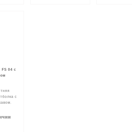
 FS 04 с
ном
етняя
тболка с
кавом.
личии