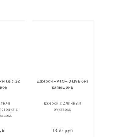
elagic 22
Джерси «РТО» Daiva без
оном
капюшона
етняя
Джерси с длинным
лстовка с
рукавом.
кавом.
уб
1350 руб