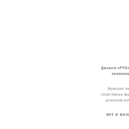
Джерси «РТО»
капюшо
Мужская л
спортивная фу
длинным ру
нет в на