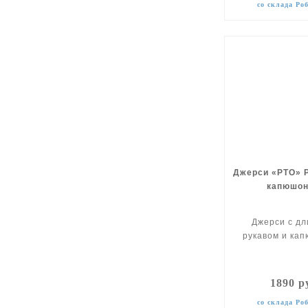
со склада Ро
Джерси «РТО» P
капюшо
Джерси с д
рукавом и ка
1890 р
со склада Ро