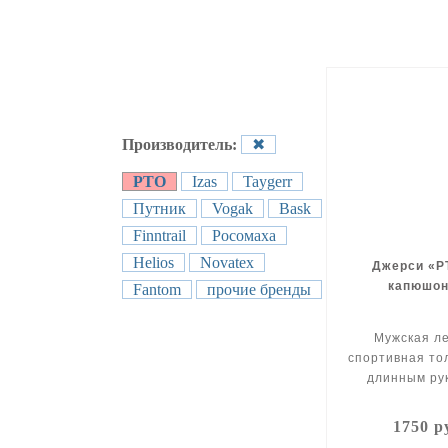
Производитель:
✖
РТО
Izas
Taygerr
Путник
Vogak
Bask
Finntrail
Росомаха
Helios
Novatex
Джерси «Р
капюшо
Fantom
прочие бренды
Мужская л
спортивная то
длинным ру
1750 р