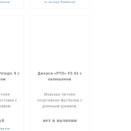
бинзон
со склада Робинзон
elagic 9 с
Джерси «РТО» FS 02 с
ном
капюшоном
етняя
Мужская летняя
лстовка с
спортивная футболка с
кавом.
длинным рукавом.
уб
нет в наличии
бинзон