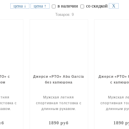
цена ↓
цена ↑
в наличии
со скидкой
X
Товаров: 9
ТО» с
Джерси «РТО» Abu Garcia
Джерси «РТО» P
ном
без капюшона
с капюш
етняя
Мужская летняя
Мужская л
лстовка с
спортивная толстовка с
спортивная то
кавом.
длинным рукавом.
длинным ру
уб
1890 руб
1890 р