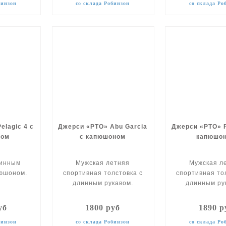
бинзон
со склада Робинзон
со склада Ро
elagic 4 с
Джерси «РТО» Abu Garcia
Джерси «РТО» P
ном
с капюшоном
капюшо
линным
Мужская летняя
Мужская л
пюшоном.
спортивная толстовка с
спортивная то
длинным рукавом.
длинным ру
уб
1800 руб
1890 р
бинзон
со склада Робинзон
со склада Ро