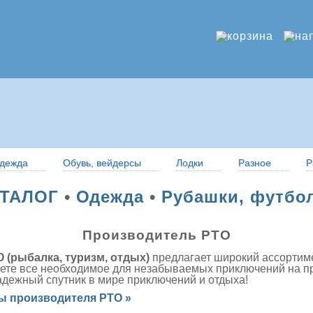
дежда
Обувь, вейдерсы
Лодки
Разное
Р
ТАЛОГ
•
Одежда
•
Рубашки, футбо
Производитель РТО
 (рыбалка, туризм, отдых)
предлагает широкий ассортиме
дете все необходимое для незабываемых приключений на п
адежный спутник в мире приключений и отдыха!
ы производителя РТО »