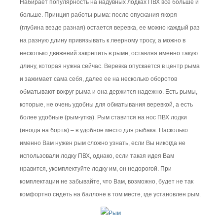
Набирает популярность на надувных лодках ПВХ все больше и
больше. Принцип работы рыма: после опускания якоря
(глубина везде разная) остается веревка, ее можно каждый раз
на разную длину привязывать к леерному тросу, а можно в
несколько движений закрепить в рыме, оставляя именно такую
длину, которая нужна сейчас. Веревка опускается в центр рыма
и зажимает сама себя, далее ее на несколько оборотов
обматывают вокруг рыма и она держится надежно. Есть рымы,
которые, не очень удобны для обматывания веревкой, а есть
более удобные (рым-утка). Рым ставится на нос ПВХ лодки
(иногда на борта) – в удобное место для рыбака. Насколько
именно Вам нужен рым сложно узнать, если Вы никогда не
использовали лодку ПВХ, однако, если такая идея Вам
нравится, укомплектуйте лодку им, он недорогой. При
комплектации не забывайте, что Вам, возможно, будет не так
комфортно сидеть на баллоне в том месте, где установлен рым.