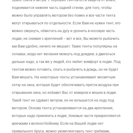
поднимается нижняя часть задней стенки, для того, чтобы
можно было управлять мотором без помех и все части тента
могут открываться по отдельности. Если Вам не нужен тент, его
можно свернуть, обмотать на дугу и уронить в носовую часть
лодки, не снимая с креплений – вот и все, Вы можете рыбачить
как Вам удобно, ничего не мешает. Такие тенты популярны на
сплавах, когда нет желания мокнуть под дождем, а двигаться
дальше надо, а так же у людей, кто любит комфорт в лодке. Под
тентом можно готовить, спать и рыбачить в дождь, он не будет
Вам мешать. На некоторые тенты устанавливают москитную
сетку на окна, которая будет обеспечивать приток воздуха при
открывании окна, но избавит Вас от комаров и мошек в лодке.
Такой тент не сдувает ветром, он не колышется на ходу под
мотором. Основа тента устанавливается на два крепления,
которые надо приклеить к лодке, боковые части прикрепляются
крючками к волноотбойнику. Если на Вашей лодке нет
привального бруса, можно укомплектовать тент грибками,