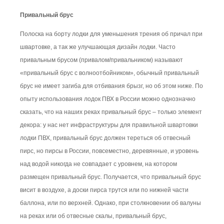
Привальный брус
Полоска на борту лодки для уменьшения трения об причал при
швартовке, а так же улучшающая дизайн лодки. Часто
привальным брусом (привалом/привальником) называют
«привальный брус с волноотбойником», обычный привальный
брус не имеет загиба для отбивания брызг, но об этом ниже. По
опыту использования лодок ПВХ в России можно однозначно
сказать, что на наших реках привальный брус – только элемент
декора: у нас нет инфраструктуры для правильной швартовки
лодки ПВХ, привальный брус должен тереться об отвесный
пирс, но пирсы в России, повсеместно, деревянные, и уровень
над водой никогда не совпадает с уровнем, на котором
размещен привальный брус. Получается, что привальный брус
висит в воздухе, а доски пирса трутся или по нижней части
баллона, или по верхней. Однако, при столкновении об валуны
на реках или об отвесные скалы, привальный брус,