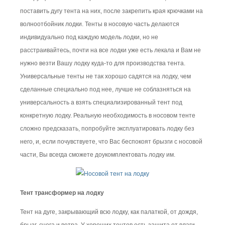
поставить дугу тента на них, после закрепить края крючками на
волноотбойник лодки. Тенты в носовую часть делаются
индивидуально под каждую модель лодки, но не
расстраивайтесь, почти на все лодки уже есть лекала и Вам не
нужно везти Вашу лодку куда-то для производства тента.
Универсальные тенты не так хорошо садятся на лодку, чем
сделанные специально под нее, лучше не соблазняться на
универсальность а взять специализированный тент под
конкретную лодку. Реальную необходимость в носовом тенте
сложно предсказать, попробуйте эксплуатировать лодку без
него, и, если почувствуете, что Вас беспокоят брызги с носовой
части, Вы всегда сможете доукомплектовать лодку им.
Тент трансформер на лодку
Тент на дуге, закрывающий всю лодку, как палаткой, от дождя,
брызг, снега и ветра. У хороших тентов есть защита от влаги,