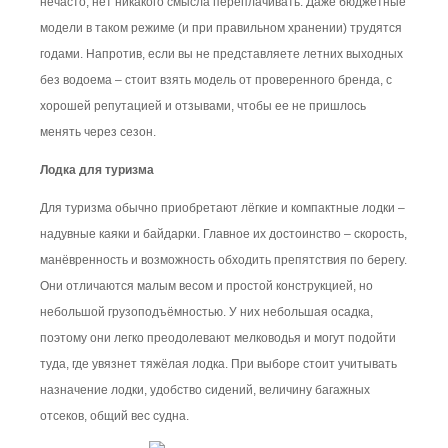
нечасто, нет никакого смысла переплачивать. Даже бюджетные
модели в таком режиме (и при правильном хранении) трудятся
годами. Напротив, если вы не представляете летних выходных
без водоема – стоит взять модель от проверенного бренда, с
хорошей репутацией и отзывами, чтобы ее не пришлось
менять через сезон.
Лодка для туризма
Для туризма обычно приобретают лёгкие и компактные лодки –
надувные каяки и байдарки. Главное их достоинство – скорость,
манёвренность и возможность обходить препятствия по берегу.
Они отличаются малым весом и простой конструкцией, но
небольшой грузоподъёмностью. У них небольшая осадка,
поэтому они легко преодолевают мелководья и могут подойти
туда, где увязнет тяжёлая лодка. При выборе стоит учитывать
назначение лодки, удобство сидений, величину багажных
отсеков, общий вес судна.