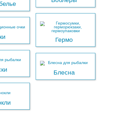
белье
ки
Гермо
ски
Блесна
окли