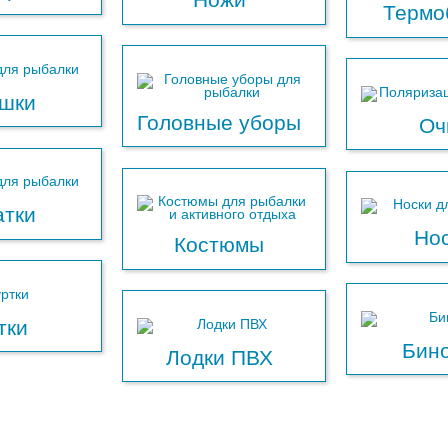
Термо
ушки
Головные уборы
Оч
атки
Но
Костюмы
тки
Бин
Лодки ПВХ