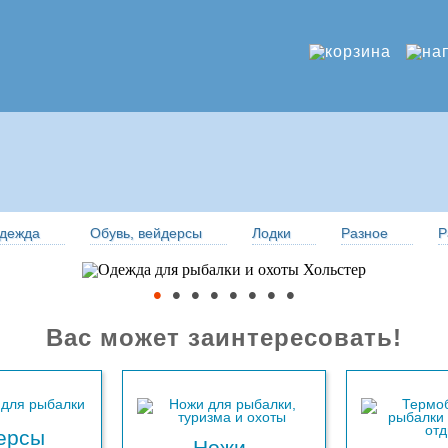
дежда
Обувь, вейдерсы
Лодки
Разное
Р
•
•
•
•
•
•
•
•
Вас может заинтересовать!
ерсы
Ножи